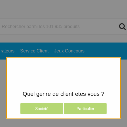
rateurs
Service Client
Jeux Concours
Quel genre de client etes vous ?
Société
Particulier