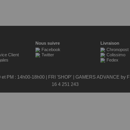
Nous suivre
Livraison
Facebook
Chronopost
ice Client
Twitter
Colissimo
gales
Fedex
0 et PM : 14h00-18h00 | FRI 'SHOP' | GAMERS ADVANCE by FR
16 4 251 243