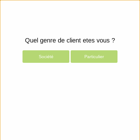
Quel genre de client etes vous ?
Société
Particulier
Produits
Espace Client
Configurateur RAM Kingston
Mémoires Kingston
Choisissez votre mémoire en toute confiance.
Avec plus de 30 d’expériences, Kingston Technology
met en application ses connaissances et propose des
produits qui vous correspondent.