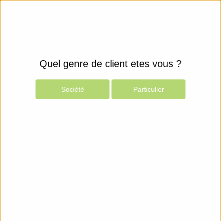
Quel genre de client etes vous ?
Société
Particulier
Produits
Espace Client
Composants
Mémoires
USB
Integral Memory