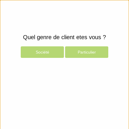
Quel genre de client etes vous ?
Société
Particulier
Produits
Espace Client
Composants
Mémoires
Flash
Integral Memory