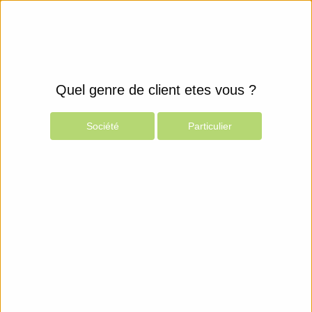
Quel genre de client etes vous ?
Société
Particulier
Produits
Espace Client
NO PRODUCT
Espace client
Suivi des commandes
Panier sauvegardé
Mon compte
A propos
CGV