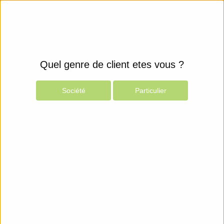
Quel genre de client etes vous ?
Société
Particulier
Produits
Espace Client
Périphériques
Imprimantes & Scanners
Accessoires pour Imprimante
Brother